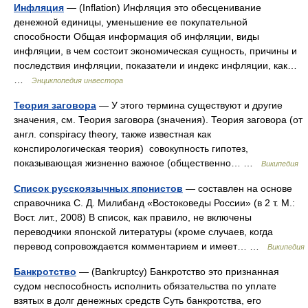
Инфляция
— (Inflation) Инфляция это обесценивание
денежной единицы, уменьшение ее покупательной
способности Общая информация об инфляции, виды
инфляции, в чем состоит экономическая сущность, причины и
последствия инфляции, показатели и индекс инфляции, как…
…
Энциклопедия инвестора
Теория заговора
— У этого термина существуют и другие
значения, см. Теория заговора (значения). Теория заговора (от
англ. conspiracy theory, также известная как
конспирологическая теория) совокупность гипотез,
показывающая жизненно важное (общественно… …
Википедия
Список русскоязычных японистов
— составлен на основе
справочника С. Д. Милибанд «Востоковеды России» (в 2 т. М.:
Вост. лит., 2008) В список, как правило, не включены
переводчики японской литературы (кроме случаев, когда
перевод сопровождается комментарием и имеет… …
Википедия
Банкротство
— (Bankruptcy) Банкротство это признанная
судом неспособность исполнить обязательства по уплате
взятых в долг денежных средств Суть банкротства, его